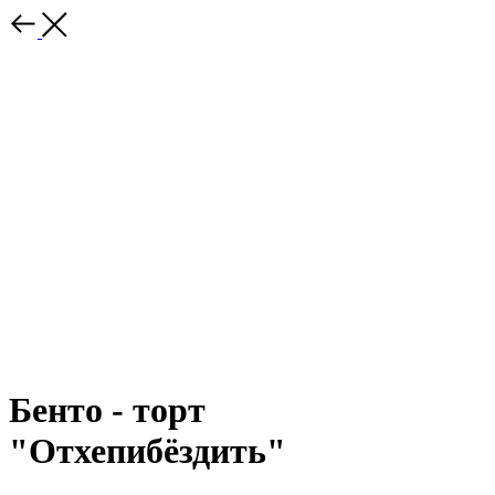
Бенто - торт
"Отхепибёздить"