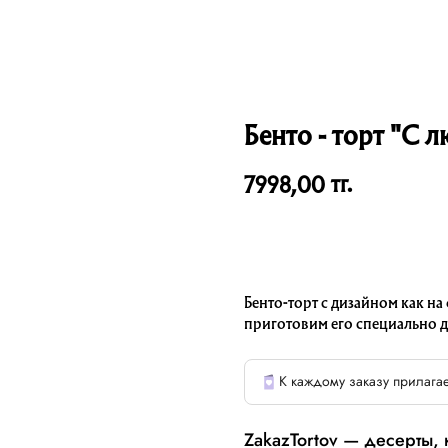
Бенто - торт "С 
тг.
7998,00
Бенто-торт с дизайном как на
приготовим его специально д
К каждому заказу прилагае
ZakazTortov — десерты,