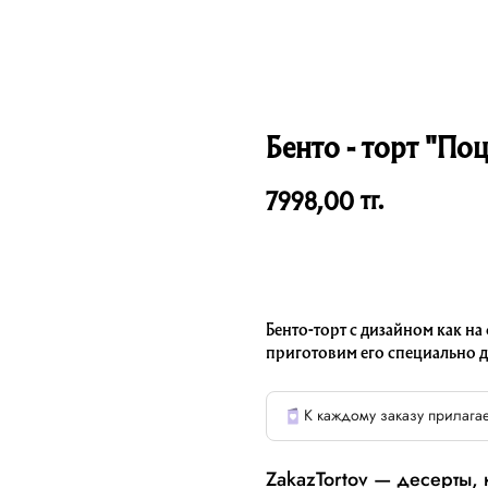
Бенто - торт "По
тг.
7998,00
Бенто-торт с дизайном как на
приготовим его специально д
К каждому заказу прилагае
ZakazTortov — десерты,