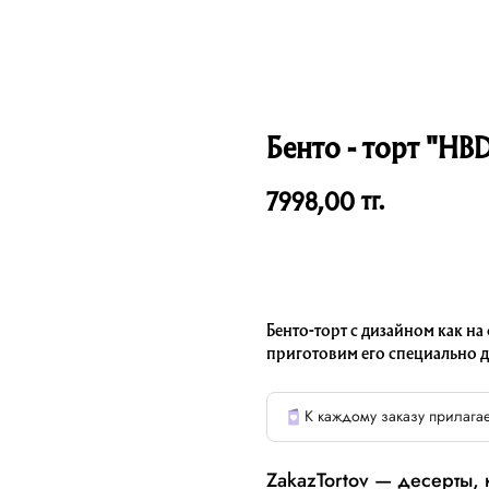
Бенто - торт "HB
тг.
7998,00
Бенто-торт с дизайном как на
приготовим его специально д
К каждому заказу прилагае
ZakazTortov — десерты,