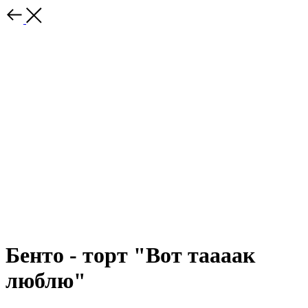
Бенто - торт "Вот таааак
люблю"