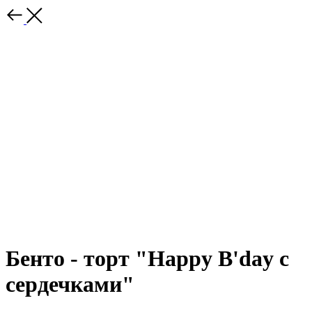
Бенто - торт "Happy B'day с
сердечками"