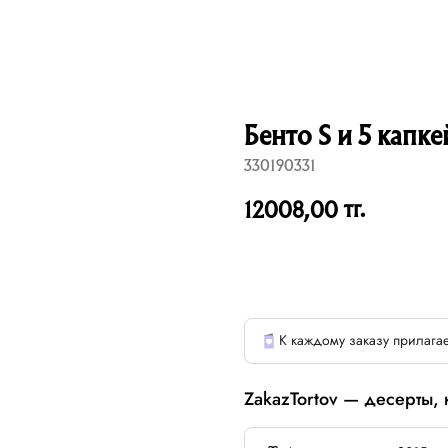
Бенто S и 5 капке
330190331
тг.
12008,00
К каждому заказу прилагае
ZakazTortov — десерты,