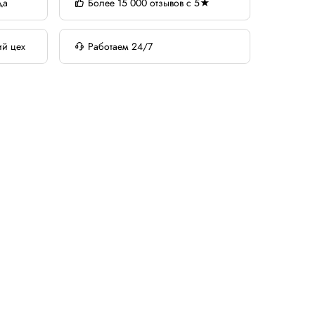
да
Более 15 000 отзывов с 5★
ий цех
Работаем 24/7