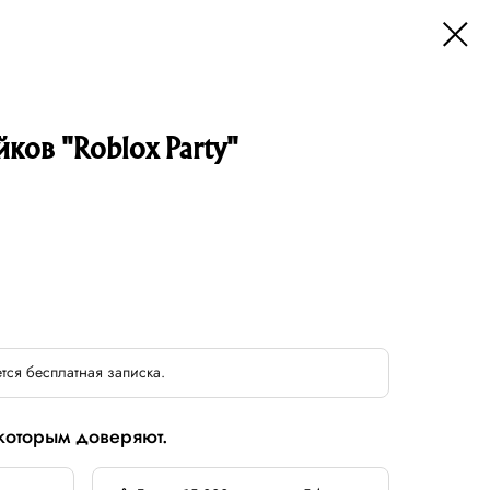
йков "Roblox Party"
тся бесплатная записка.
 которым доверяют.