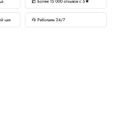
да
Более 15 000 отзывов с 5★
ий цех
Работаем 24/7