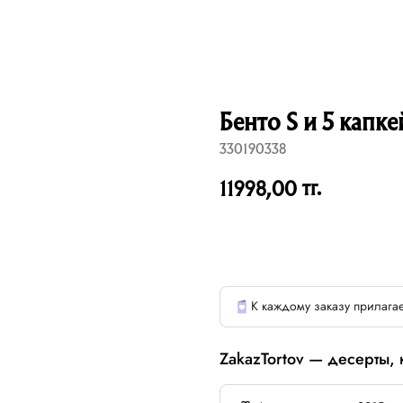
Бенто S и 5 капке
330190338
тг.
11998,00
К каждому заказу прилагае
ZakazTortov — десерты,