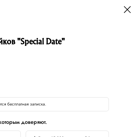
йков "Special Date"
тся бесплатная записка.
 которым доверяют.